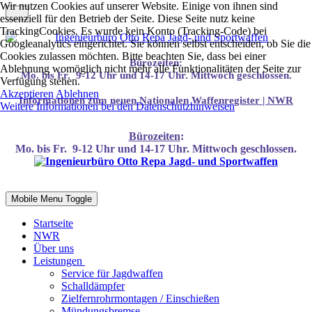
Wir nutzen Cookies auf unserer Website. Einige von ihnen sind
essenziell für den Betrieb der Seite. Diese Seite nutz keine
TrackingCookies. Es wurde kein Konto (Tracking-Code) bei
Googleanalytics eingerichtet. Sie können selbst entscheiden, ob Sie die
Cookies zulassen möchten. Bitte beachten Sie, dass bei einer
Bürozeiten:
Ablehnung womöglich nicht mehr alle Funktionalitäten der Seite zur
Mo. bis Fr. 9-12 Uhr und 14-17 Uhr. Mittwoch geschlossen.
Verfügung stehen.
Akzeptieren
Ablehnen
Infor
mationen
zum neuen Nationalen Waffenregister | NWR
Weitere Informationen bei den Datenschutzhinweisen
Bürozeiten
:
Mo. bis Fr. 9-12 Uhr und 14-17 Uhr. Mittwoch geschlossen.
Mobile Menu Toggle
Startseite
NWR
Über uns
Leistungen
Service für Jagdwaffen
Schalldämpfer
Zielfernrohrmontagen / Einschießen
Mündungsbremse