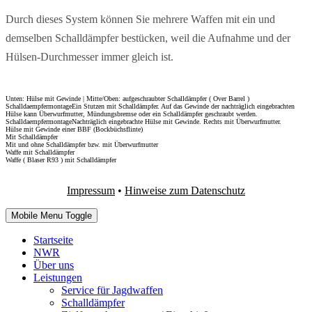
Durch dieses System können Sie mehrere Waffen mit ein und
demselben Schalldämpfer bestücken, weil die Aufnahme und der
Hülsen-Durchmesser immer gleich ist.
Unten: Hülse mit Gewinde | Mitte/Oben: aufgeschraubter Schalldämpfer ( Over Barrel )
SchalldaempfermontageEin Stutzen mit Schalldämpfer. Auf das Gewinde der nachträglich eingebrachten
Hülse kann Überwurfmutter, Mündungsbremse oder ein Schalldämpfer geschraubt werden.
SchalldaempfermontageNachträglich eingebrachte Hülse mit Gewinde. Rechts mit Überwurfmutter.
Hülse mit Gewinde einer BBF (Bockbüchsflinte)
Mit Schalldämpfer
Mit und ohne Schalldämpfer bzw. mit Überwurfmutter
Waffe mit Schalldämpfer
Waffe ( Blaser R93 ) mit Schalldämpfer
Impressum
•
Hinweise zum Datenschutz
Mobile Menu Toggle
Startseite
NWR
Über uns
Leistungen
Service für Jagdwaffen
Schalldämpfer