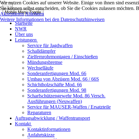
Wir nutzen Cookies auf unserer Website. Einige von ihnen sind essenzi
Sie können selbst entscheiden, ob Sie die Cookies zulassen möchten. B
Mobile Menu Toggle
Akzeptieren
Ablehnen
Weitere Informationen bei den Datenschutzhinweisen
Startseite
NWR
Über uns
Leistungen
Service für Jagdwaffen
Schalldämpfer
Zielfernrohrmontagen / Einschießen
Mündungsbremse
Wechselläufe
Sonderanfertigungen Mod. 66
Umbau von Abzügen Mod. 66 / 66S
Schichtholzschäfte Mod. 66
Sonderanfertigungen Mod. 98
Scharfschützengewehr Mod. 86 Versch.
Ausführungen (Neuwaffen)
Service für MAUSER-Waffen / Ersatzteile
Reparaturen
Auftragsabwicklung / Waffentransport
Kontakt
Kontaktinformationen
Anfahrtskizze